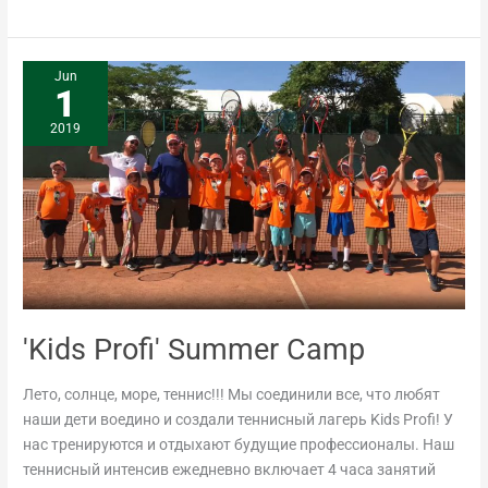
'Kids
Jun
1
Profi'
Summer
2019
Camp
'Kids Profi' Summer Camp
Лето, солнце, море, теннис!!! Мы соединили все, что любят
наши дети воедино и создали теннисный лагерь Kids Profi! У
нас тренируются и отдыхают будущие профессионалы. Наш
теннисный интенсив ежедневно включает 4 часа занятий