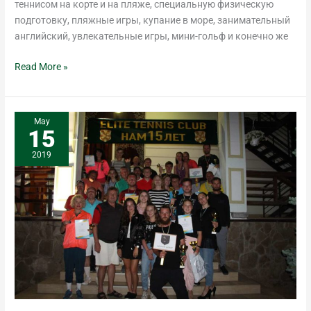
теннисом на корте и на пляже, специальную физическую
подготовку, пляжные игры, купание в море, занимательный
английский, увлекательные игры, мини-гольф и конечно же
Read More »
Elite
May
15
Tennis
Club
2019
Turns
15!
Anniversary
Tournament.